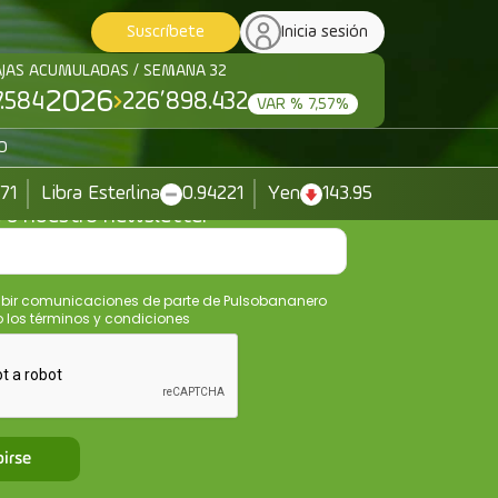
Suscríbete
Inicia sesión
AJAS ACUMULADAS / SEMANA 32
2026
7.584
226’898.432
VAR % 7,57%
O
371
Libra Esterlina
0.94221
Yen
143.95
e a nuestro newsletter
ibir comunicaciones de parte de Pulsobananero
los términos y condiciones
birse