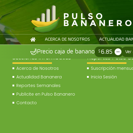
ACERCA DE NOSOTROS
ACTUALIDAD BA
6.85
Precio caja de banano
$
Ver
Secciones informativas
Reportes Pulso B
Acerca de Nosotros
Suscripción mensua
Actualidad Bananera
Inicia Sesión
Reportes Semanales
Publicite en Pulso Bananero
Contacto