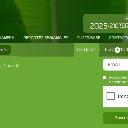
C
2025
210’93
NANERA
REPORTES SEMANALES
SUSCRÍBASE
CONTACT
US Dollar
Euro
1.0
 más
ananero
Suscríbas
l / anual
Acepto rec
aceptando 
Suscri