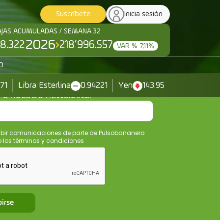
Suscríbete
Inicia sesión
AJAS ACUMULADAS / SEMANA 32
2026
8.322
218’996.557
VAR % 7,11%
O
371
Libra Esterlina
0.94221
Yen
143.95
e a nuestro newsletter
ibir comunicaciones de parte de Pulsobananero
los términos y condiciones
birse