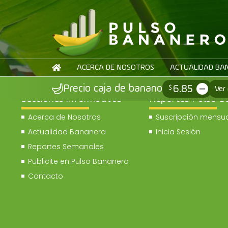
ACERCA DE NOSOTROS
ACTUALIDAD BA
6.85
Precio caja de banano
$
Ver
Secciones informativas
Reportes Pulso B
Acerca de Nosotros
Suscripción mensua
Actualidad Bananera
Inicia Sesión
Reportes Semanales
Publicite en Pulso Bananero
Contacto