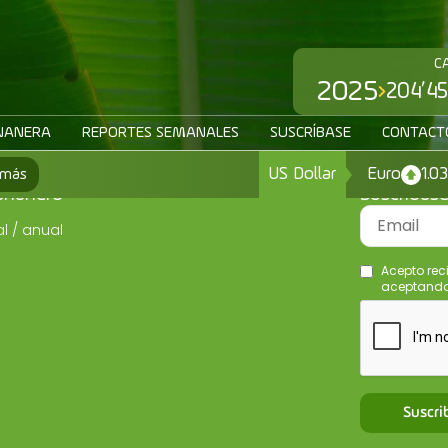
C
2025
204’45
NANERA
REPORTES SEMANALES
SUSCRÍBASE
CONTACT
US Dollar
Euro
1.0
 más
ananero
Suscríbas
l / anual
Acepto rec
aceptando 
Suscri