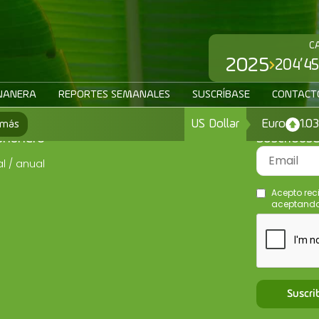
C
2025
204’45
NANERA
REPORTES SEMANALES
SUSCRÍBASE
CONTACT
US Dollar
Euro
1.0
 más
ananero
Suscríbas
l / anual
Acepto rec
aceptando 
Suscri