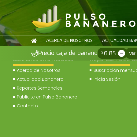
ACERCA DE NOSOTROS
ACTUALIDAD BA
6.85
Precio caja de banano
$
Ver
Secciones informativas
Reportes Pulso B
Acerca de Nosotros
Suscripción mensua
Actualidad Bananera
Inicia Sesión
Reportes Semanales
Publicite en Pulso Bananero
Contacto