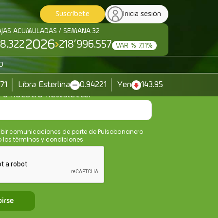
Suscríbete
Inicia sesión
AJAS ACUMULADAS / SEMANA 32
2026
8.322
218’996.557
VAR % 7,11%
O
371
Libra Esterlina
0.94221
Yen
143.95
e a nuestro newsletter
ibir comunicaciones de parte de Pulsobananero
los términos y condiciones
birse