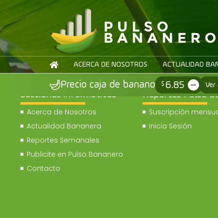
ACERCA DE NOSOTROS
ACTUALIDAD BA
6.85
Precio caja de banano
$
Ver
Secciones informativas
Reportes Pulso B
Acerca de Nosotros
Suscripción mensua
Actualidad Bananera
Inicia Sesión
Reportes Semanales
Publicite en Pulso Bananero
Contacto