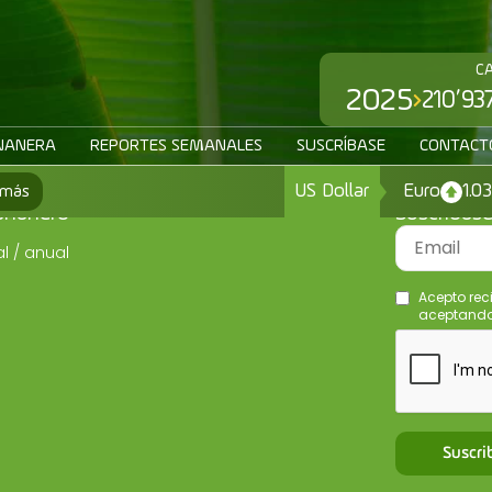
C
2025
210’93
NANERA
REPORTES SEMANALES
SUSCRÍBASE
CONTACT
US Dollar
Euro
1.0
 más
ananero
Suscríbas
l / anual
Acepto rec
aceptando 
Suscri