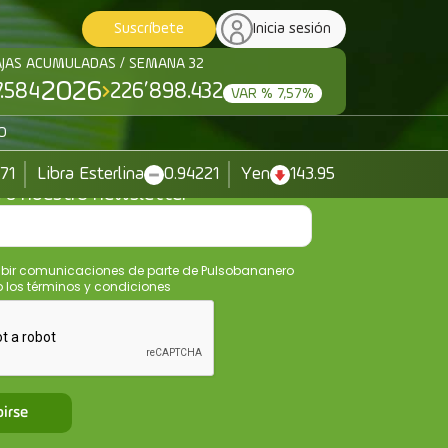
Suscríbete
Inicia sesión
AJAS ACUMULADAS / SEMANA 32
2026
7.584
226’898.432
VAR % 7,57%
O
371
Libra Esterlina
0.94221
Yen
143.95
e a nuestro newsletter
ibir comunicaciones de parte de Pulsobananero
los términos y condiciones
birse