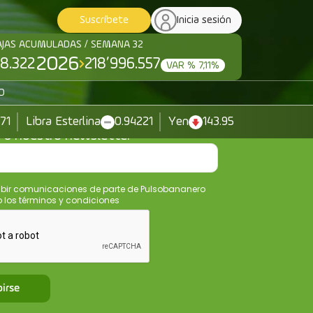
Suscríbete
Inicia sesión
AJAS ACUMULADAS / SEMANA 32
2026
8.322
218’996.557
VAR % 7,11%
O
371
Libra Esterlina
0.94221
Yen
143.95
e a nuestro newsletter
ibir comunicaciones de parte de Pulsobananero
los términos y condiciones
birse