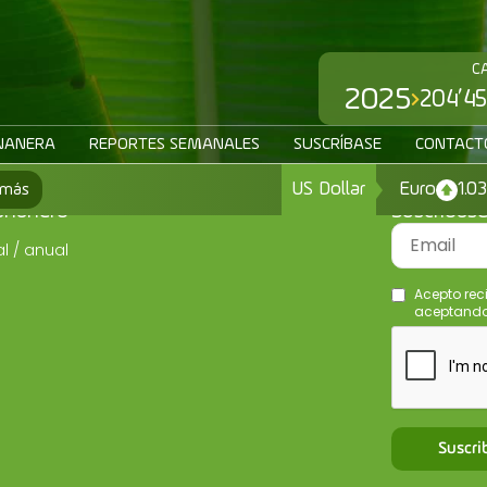
C
2025
204’45
NANERA
REPORTES SEMANALES
SUSCRÍBASE
CONTACT
US Dollar
Euro
1.0
 más
ananero
Suscríbas
l / anual
Acepto rec
aceptando 
Suscri