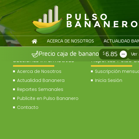
ACERCA DE NOSOTROS
ACTUALIDAD BA
6.85
Precio caja de banano
$
Ver
Secciones informativas
Reportes Pulso B
Acerca de Nosotros
Suscripción mensua
Actualidad Bananera
Inicia Sesión
Reportes Semanales
Publicite en Pulso Bananero
Contacto