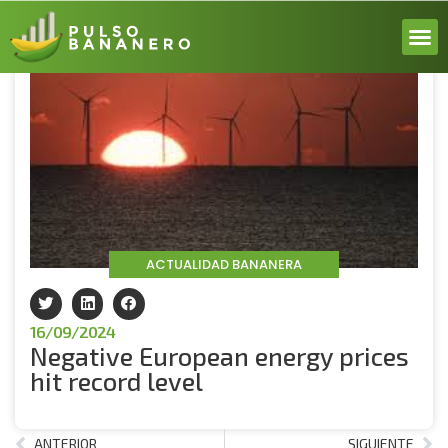
Volver
ACERCA
ACTUALI
REPORT
INICIA 
ACTUALIDAD BANANERA
16/09/2024
Negative European energy prices
hit record level
ANTERIOR
SIGUIENTE