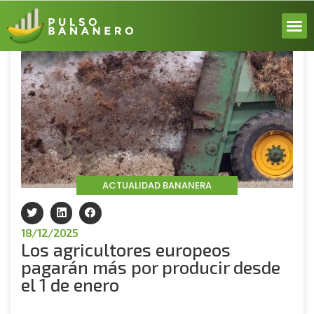
Volver
ACERCA
ACTUALI
REPORT
INICIA 
ACTUALIDAD BANANERA
18/12/2025
Los agricultores europeos
pagarán más por producir desde
el 1 de enero