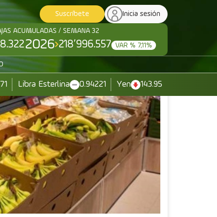
Suscríbete
Inicia sesión
AJAS ACUMULADAS / SEMANA 32
2026
8.322
218’996.557
VAR % 7,11%
O
371
Libra Esterlina
0.94221
Yen
143.95