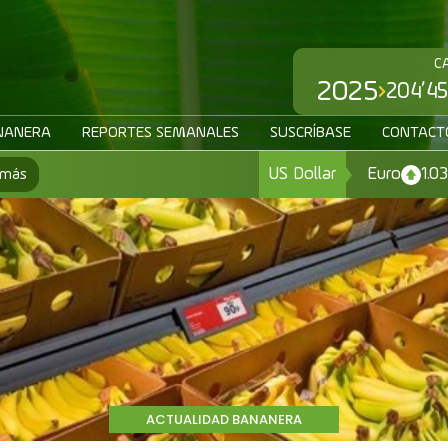
C
2025
204’45
NANERA
REPORTES SEMANALES
SUSCRÍBASE
CONTACT
US Dollar
Euro
1.0
 más
ACTUALIDAD BANANERA