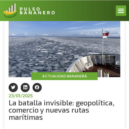
Volver
ACERCA
ACTUALI
REPORT
INICIA 
ACTUALIDAD BANANERA
23/01/2025
La batalla invisible: geopolítica,
comercio y nuevas rutas
marítimas