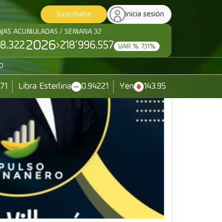
Suscríbete
Inicia sesión
AJAS ACUMULADAS / SEMANA 32
2026
8.322
218’996.557
VAR % 7,11%
O
371
Libra Esterlina
0.94221
Yen
143.95