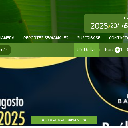
C
2025
204’45
NANERA
REPORTES SEMANALES
SUSCRÍBASE
CONTACT
US Dollar
Euro
1.0
 más
ACTUALIDAD BANANERA