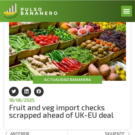
Volver
ACERCA
ACTUALI
REPORT
INICIA 
ACTUALIDAD BANANERA
18/06/2025
Fruit and veg import checks
scrapped ahead of UK-EU deal
ANTERIOR
SIGUIENTE