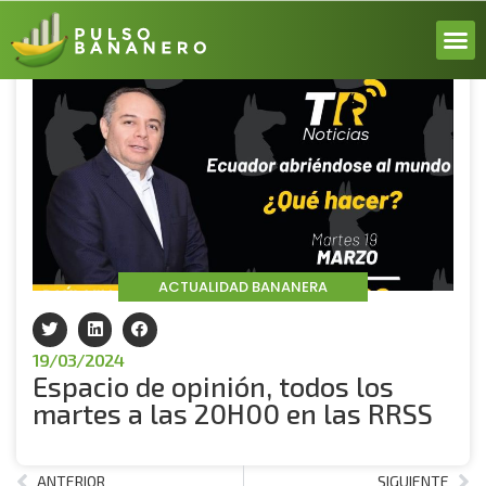
Volver
ACERCA
ACTUALI
REPORT
INICIA 
ACTUALIDAD BANANERA
19/03/2024
Espacio de opinión, todos los
martes a las 20H00 en las RRSS
ANTERIOR
SIGUIENTE