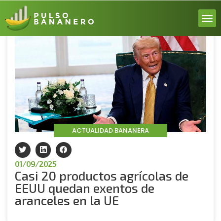
Volver
ACERCA
ACTUALI
REPORT
INICIA 
ACTUALIDAD BANANERA
01/09/2025
Casi 20 productos agrícolas de
EEUU quedan exentos de
aranceles en la UE