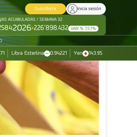
Suscríbete
Inicia sesión
AJAS ACUMULADAS / SEMANA 32
2026
7.584
226’898.432
VAR % 7,57%
O
371
Libra Esterlina
0.94221
Yen
143.95