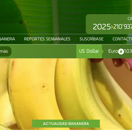
C
2025
210’93
NANERA
REPORTES SEMANALES
SUSCRÍBASE
CONTACT
US Dollar
Euro
1.0
 más
ACTUALIDAD BANANERA